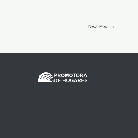
Next Post
→