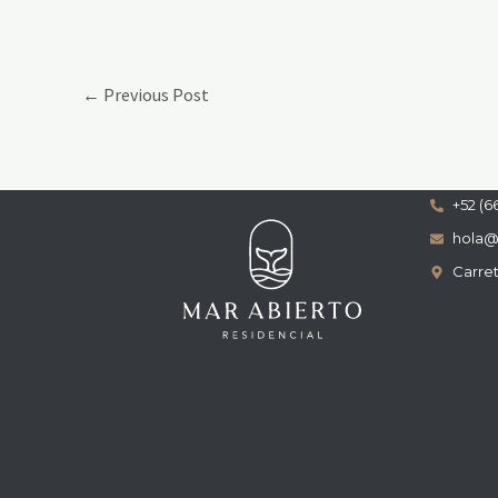
←
Previous Post
+52 (6
hola@
Carret