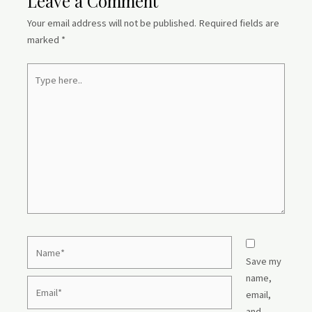
Leave a Comment
Your email address will not be published.
Required fields are
marked
*
Type
here..
Name*
Save my
name,
Email*
email,
and