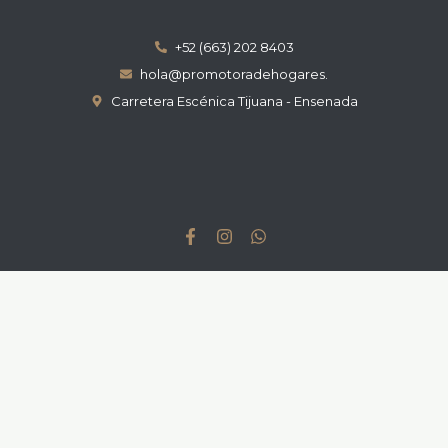
+52 (663) 202 8403
hola@promotoradehogares.
Carretera Escénica Tijuana - Ensenada
F
I
W
a
n
h
c
s
a
e
t
t
b
a
s
o
g
a
o
r
p
k
a
p
-
m
f